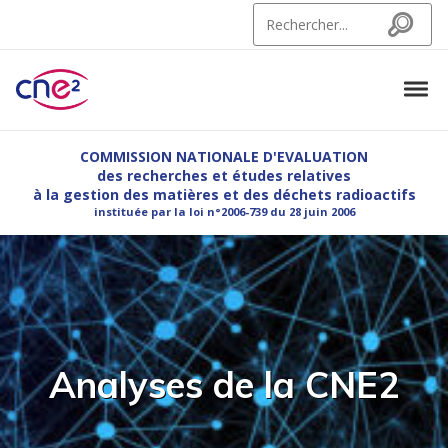
Skip to navigation
Skip to content
Search for:
Search
Tog
CNE2
Commission Nationale d'Evaluation des recherches et etudes relatives à la g
COMMISSION NATIONALE D'EVALUATION
des recherches et études relatives
à la gestion des matières et des déchets radioactifs
instituée par la loi n°2006-739 du 28 juin 2006
Analyses de la CNE2