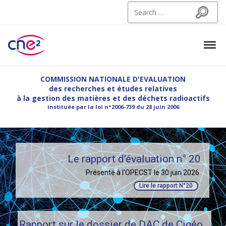
Skip to navigation
Skip to content
Search for:
Search
Tog
CNE2
Commission Nationale d'Evaluation des recherches et etudes relatives à la g
COMMISSION NATIONALE D'EVALUATION
des recherches et études relatives
à la gestion des matières et des déchets radioactifs
instituée par la loi n°2006-739 du 28 juin 2006
Le rapport d’évaluation n° 20
Présenté à l'OPECST le 30 juin 2026
Lire le rapport N°20
Rapport sur le dossier de DAC de Cigéo