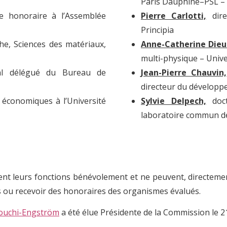
Paris Dauphine–PSL –
ce honoraire à l’Assemblée
Pierre Carlotti,
dir
Principia
he, Sciences des matériaux,
Anne-Catherine Die
multi-physique – Unive
ral délégué du Bureau de
J
ean-Pierre Chauvin,
directeur du développ
 économiques à l’Université
Sylvie Delpech,
doct
laboratoire commun d
nt leurs fonctions bénévolement et ne peuvent, directemen
s ou recevoir des honoraires des organismes évalués.
rouchi-Engström
a été élue Présidente de la Commission le 2