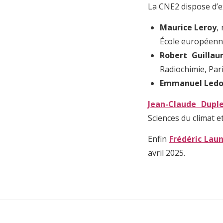
La CNE2 dispose d’ex
Maurice Leroy
,
École européenne
Robert Guilla
Radiochimie, Par
Emmanuel Led
Jean-Claude Dupl
Sciences du climat 
Enfin
Frédéric Lau
avril 2025.