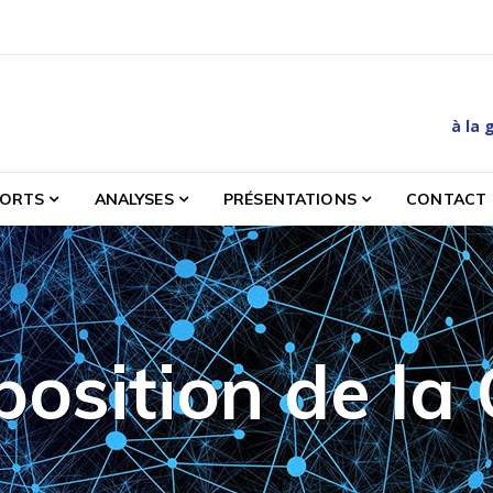
à la 
es et etudes relatives à la gestion des matières et des déc
PORTS
ANALYSES
PRÉSENTATIONS
CONTACT
osition de la