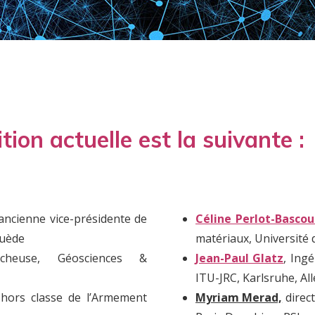
ion actuelle est la suivante :
ancienne vice-présidente de
Céline Perlot-Bascou
Suède
matériaux, Université 
rcheuse, Géosciences &
Jean-Paul Glatz
, Ing
ITU-JRC, Karlsruhe, A
 hors classe de l’Armement
Myriam Merad,
direc