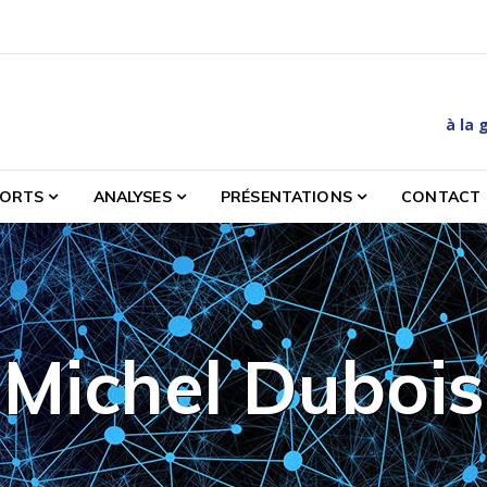
à la 
es et etudes relatives à la gestion des matières et des déc
PORTS
ANALYSES
PRÉSENTATIONS
CONTACT
Michel Dubois