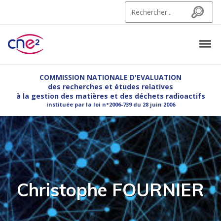
Skip to navigation
Skip to content
Search for:
Search
Tog
CNE2
Commission Nationale d'Evaluation des recherches et etudes relatives à la g
COMMISSION NATIONALE D'EVALUATION
des recherches et études relatives
à la gestion des matières et des déchets radioactifs
instituée par la loi n°2006-739 du 28 juin 2006
Christophe FOURNIER