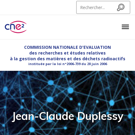
Skip to navigation
Skip to content
Search for:
Search
Tog
CNE2
Commission Nationale d'Evaluation des recherches et etudes relatives à la g
COMMISSION NATIONALE D'EVALUATION
des recherches et études relatives
à la gestion des matières et des déchets radioactifs
instituée par la loi n°2006-739 du 28 juin 2006
Jean-Claude Duplessy