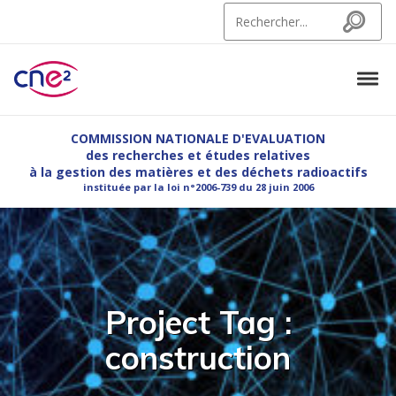
Skip to navigation
Skip to content
Search for:
Search
Tog
CNE2
Commission Nationale d'Evaluation des recherches et etudes relatives à la g
COMMISSION NATIONALE D'EVALUATION
des recherches et études relatives
à la gestion des matières et des déchets radioactifs
instituée par la loi n°2006-739 du 28 juin 2006
Project Tag :
construction