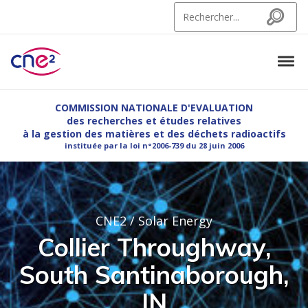
Skip to navigation
Skip to content
Search for:
Search
Tog
CNE2
Commission Nationale d'Evaluation des recherches et etudes relatives à la g
COMMISSION NATIONALE D'EVALUATION
des recherches et études relatives
à la gestion des matières et des déchets radioactifs
instituée par la loi n°2006-739 du 28 juin 2006
CNE2
/
Solar Energy
Collier Throughway,
South Santinaborough,
IN