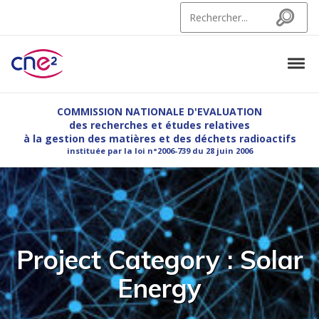
Skip to navigation
Skip to content
Search for:
Search
Tog
CNE2
Commission Nationale d'Evaluation des recherches et etudes relatives à la g
COMMISSION NATIONALE D'EVALUATION
des recherches et études relatives
à la gestion des matières et des déchets radioactifs
instituée par la loi n°2006-739 du 28 juin 2006
Project Category :
Solar
Energy