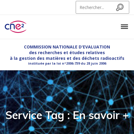
Skip to navigation
Skip to content
Search for:
Search
Tog
CNE2
Commission Nationale d'Evaluation des recherches et etudes relatives à la g
COMMISSION NATIONALE D'EVALUATION
des recherches et études relatives
à la gestion des matières et des déchets radioactifs
instituée par la loi n°2006-739 du 28 juin 2006
Service Tag :
En savoir +