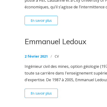
poste à HEC Lausanne et à City University of 
économiques, qu’il s’agisse de l’intermittence d
En savoir plus
Emmanuel Ledoux
2 février 2021
/
CV
Ingénieur civil des mines, option géologie (1
toute sa carrière dans l'enseignement supérieu
d'expertise. De 1987 à 2005, Emmanuel Ledoux e
En savoir plus