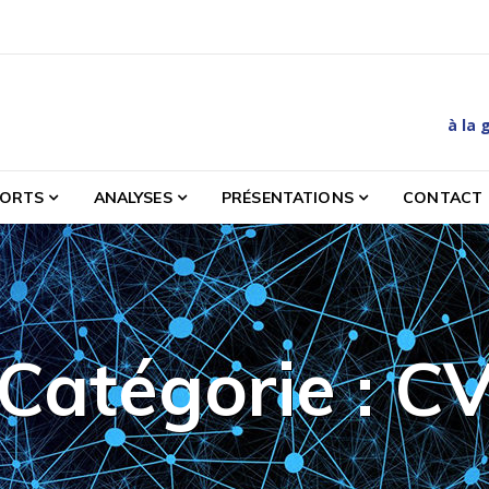
à la 
es et etudes relatives à la gestion des matières et des déc
PORTS
ANALYSES
PRÉSENTATIONS
CONTACT
Catégorie :
C