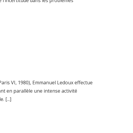
 l’incertitude dans les problèmes
 Paris VI, 1980), Emmanuel Ledoux effectue
nt en parallèle une intense activité
 [...]