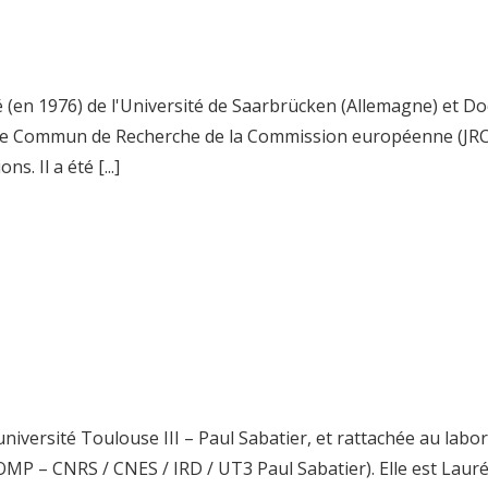
é (en 1976) de l'Université de Saarbrücken (Allemagne) et D
tre Commun de Recherche de la Commission européenne (JRC- Jo
. Il a été [...]
l’université Toulouse III – Paul Sabatier, et rattachée au l
OMP – CNRS / CNES / IRD / UT3 Paul Sabatier). Elle est Laur